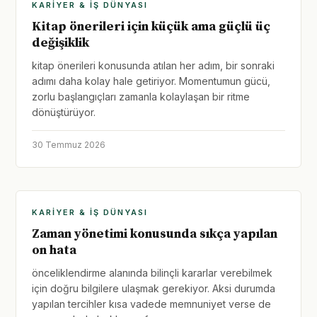
KARIYER & İŞ DÜNYASI
Kitap önerileri için küçük ama güçlü üç
değişiklik
kitap önerileri konusunda atılan her adım, bir sonraki
adımı daha kolay hale getiriyor. Momentumun gücü,
zorlu başlangıçları zamanla kolaylaşan bir ritme
dönüştürüyor.
30 Temmuz 2026
KARIYER & İŞ DÜNYASI
Zaman yönetimi konusunda sıkça yapılan
on hata
önceliklendirme alanında bilinçli kararlar verebilmek
için doğru bilgilere ulaşmak gerekiyor. Aksi durumda
yapılan tercihler kısa vadede memnuniyet verse de