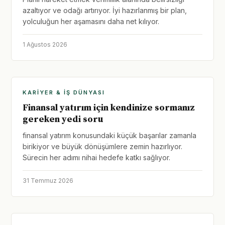
azaltıyor ve odağı artırıyor. İyi hazırlanmış bir plan,
yolculuğun her aşamasını daha net kılıyor.
1 Ağustos 2026
KARIYER & İŞ DÜNYASI
Finansal yatırım için kendinize sormanız
gereken yedi soru
finansal yatırım konusundaki küçük başarılar zamanla
birikiyor ve büyük dönüşümlere zemin hazırlıyor.
Sürecin her adımı nihai hedefe katkı sağlıyor.
31 Temmuz 2026