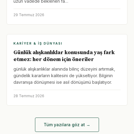
uzun vadede beklenen fa…
29 Temmuz 2026
KARIYER & İŞ DÜNYASI
Günlük alışkanlıklar konusunda yaş fark
etmez: her dönem için öneriler
günlük alışkanlıklar alanında bilinç düzeyini artırmak,
gündelik kararların kalitesini de yükseltiyor. Bilginin
davranışa dönüşmesi ise asıl dönüşümü başlatıyor.
28 Temmuz 2026
Tüm yazılara göz at →