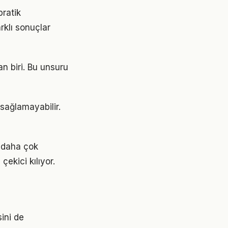
pratik
rklı sonuçlar
an biri. Bu unsuru
 sağlamayabilir.
k daha çok
çekici kılıyor.
sini de