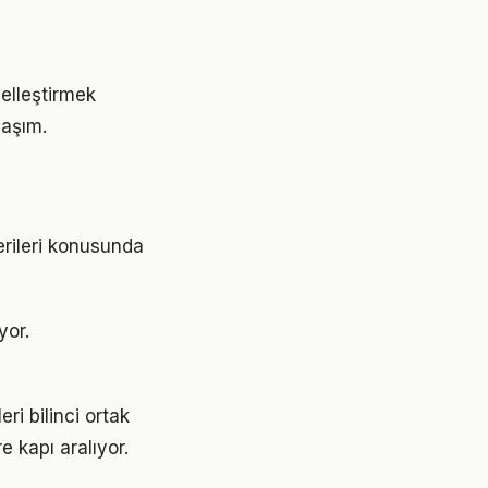
iselleştirmek
laşım.
erileri konusunda
yor.
ri bilinci ortak
e kapı aralıyor.