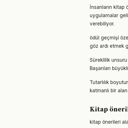
İnsanların kitap 
uygulamalar geli
verebiliyor.
ödül geçmişi özel
göz ardı etmek g
Süreklilik unsuru
Başarıları büyük
Tutarlılık boyut
katmanlı bir alan 
Kitap öneri
kitap önerileri a