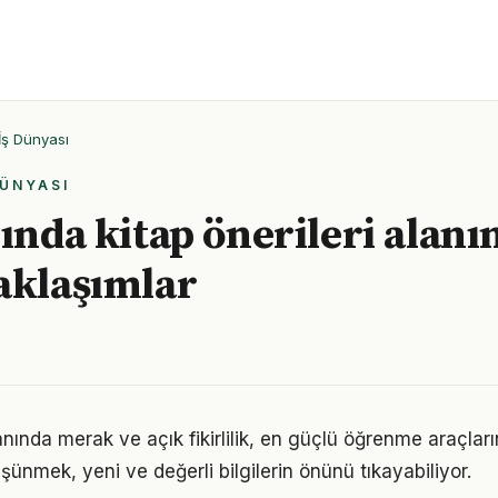
İş Dünyası
DÜNYASI
lında kitap önerileri alanı
aklaşımlar
lanında merak ve açık fikirlilik, en güçlü öğrenme araçların
üşünmek, yeni ve değerli bilgilerin önünü tıkayabiliyor.