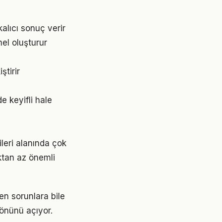
alıcı sonuç verir
el oluşturur
ştirir
e keyifli hale
ileri alanında çok
aktan az önemli
en sorunlara bile
 önünü açıyor.