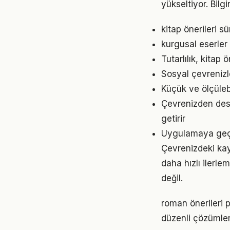
yükseltiyor. Bil
kitap önerileri 
kurgusal eserler
Tutarlılık, kitap
Sosyal çevrenizl
Küçük ve ölçülebil
Çevrenizden dest
getirir
Uygulamaya geçme
Çevrenizdeki kayn
daha hızlı ilerle
değil.
roman önerileri 
düzenli çözümler