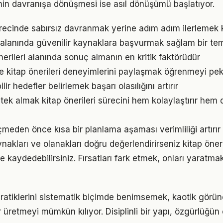
ginin davranışa dönüşmesi ise asıl dönüşümü başlatıyor.
sürecinde sabırsız davranmak yerine adım adım ilerlemek k
 alanında güvenilir kaynaklara başvurmak sağlam bir tem
 önerileri alanında sonuç almanın en kritik faktörüdür
e kitap önerileri deneyimlerini paylaşmak öğrenmeyi peki
ir hedefler belirlemek başarı olasılığını artırır
ek almak kitap önerileri sürecini hem kolaylaştırır hem d
den önce kısa bir planlama aşaması verimliliği artırır
akları ve olanakları doğru değerlendirirseniz kitap öner
me kaydedebilirsiniz. Fırsatları fark etmek, onları yaratm
pratiklerini sistematik biçimde benimsemek, kaotik görün
 üretmeyi mümkün kılıyor. Disiplinli bir yapı, özgürlüğün