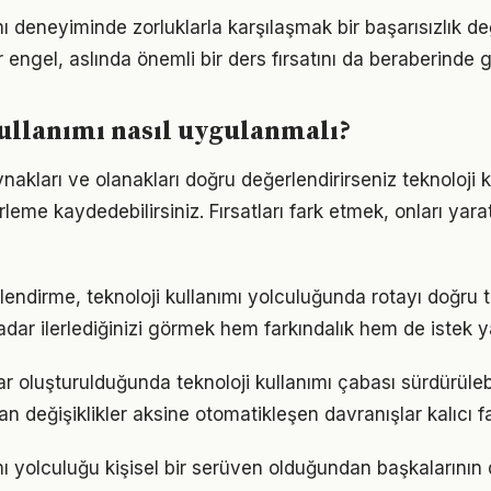
mı deneyiminde zorluklarla karşılaşmak bir başarısızlık d
r engel, aslında önemli bir ders fırsatını da beraberinde ge
ullanımı nasıl uygulanmalı?
akları ve olanakları doğru değerlendirirseniz teknoloji 
erleme kaydedebilirsiniz. Fırsatları fark etmek, onları ya
lendirme, teknoloji kullanımı yolculuğunda rotayı doğru
adar ilerlediğinizi görmek hem farkındalık hem de istek y
ar oluşturulduğunda teknoloji kullanımı çabası sürdürülebi
an değişiklikler aksine otomatikleşen davranışlar kalıcı fa
ımı yolculuğu kişisel bir serüven olduğundan başkalarının