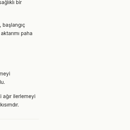
ğlıklı bir
r, başlangıç
 aktarımı paha
emeyi
lu.
 ağır ilerlemeyi
ısımdır.