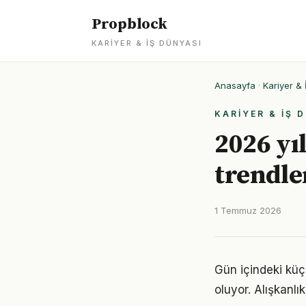
Propblock
KARIYER & İŞ DÜNYASI
Anasayfa
·
Kariyer & 
KARIYER & İŞ 
2026 yı
trendle
1 Temmuz 2026
Gün içindeki küç
oluyor. Alışkanl