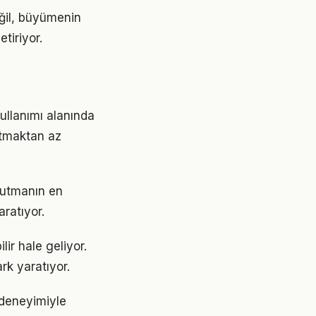
eğil, büyümenin
tiriyor.
kullanımı alanında
ratmaktan az
 tutmanın en
aratıyor.
lir hale geliyor.
rk yaratıyor.
 deneyimiyle