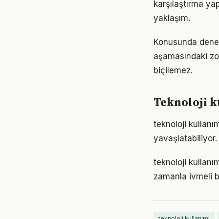
karşılaştırma ya
yaklaşım.
Konusunda deneyiml
aşamasındaki zor
biçilemez.
Teknoloji k
teknoloji kullan
yavaşlatabiliyor.
teknoloji kullan
zamanla ivmeli b
teknoloji kullanımı