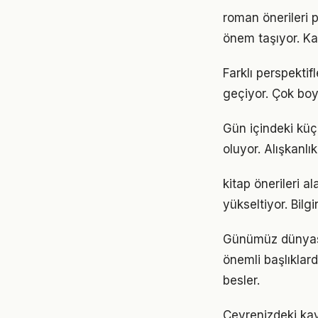
roman önerileri 
önem taşıyor. Ka
Farklı perspektif
geçiyor. Çok boy
Gün içindeki küçü
oluyor. Alışkanl
kitap önerileri a
yükseltiyor. Bil
Günümüz dünyası
önemli başlıklar
besler.
Çevrenizdeki kayn