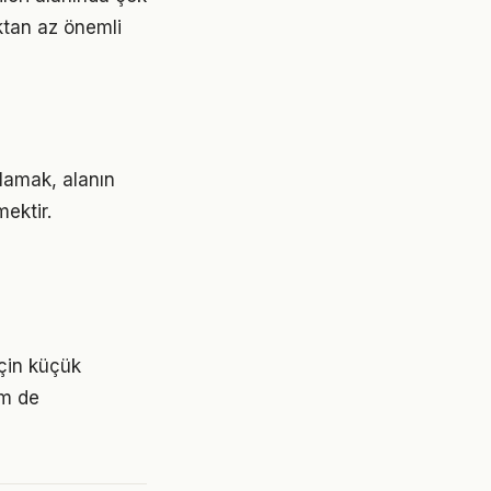
aktan az önemli
lamak, alanın
ektir.
m
için küçük
em de