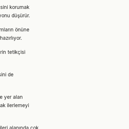
esini korumak
yonu düşürür.
ımların önüne
azırlıyor.
in tetikçisi
sini de
e yer alan
ak ilerlemeyi
ileri alanında çok