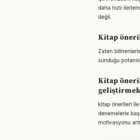
daha hızlı ilerle
değil.
Kitap öneri
Zaten bilinenler
sunduğu potansiy
Kitap öneri
geliştirme
kitap önerileri i
denemelerle başl
motivasyonu artır