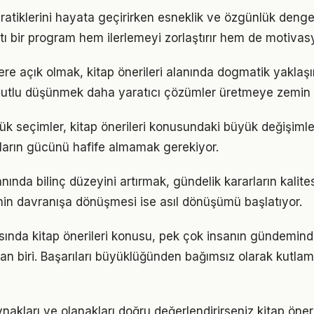
pratiklerini hayata geçirirken esneklik ve özgünlük deng
tı bir program hem ilerlemeyi zorlaştırır hem de motivas
lere açık olmak, kitap önerileri alanında dogmatik yaklaş
utlu düşünmek daha yaratıcı çözümler üretmeye zemin h
k seçimler, kitap önerileri konusundaki büyük değişimler
ıkların gücünü hafife almamak gerekiyor.
lanında bilinç düzeyini artırmak, gündelik kararların kalite
ginin davranışa dönüşmesi ise asıl dönüşümü başlatıyor.
nda kitap önerileri konusu, pek çok insanın gündemind
dan biri. Başarıları büyüklüğünden bağımsız olarak kutlam
akları ve olanakları doğru değerlendirirseniz kitap öner