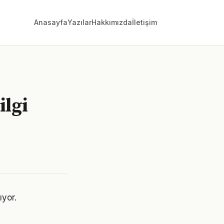
Anasayfa
Yazılar
Hakkımızda
İletişim
ilgi
ıyor.