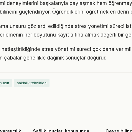
mi deneyimlerini başkalarıyla paylaşmak hem öğrenmeyi 
bilincini güçlendiriyor. Öğrendiklerini öğretmek en derin
ama unsuru göz ardı edildiğinde stres yönetimi süreci is
lerlemenin her boyutunu kayıt altına almak değerli bir geri
 netleştirildiğinde stres yönetimi süreci çok daha verimli il
n çabalar genellikle dağınık sonuçlar doğurur.
 huzur
sakinlik teknikleri
yaratıcılık
Sağlık ipuçları konusunda
Çevre bilinc