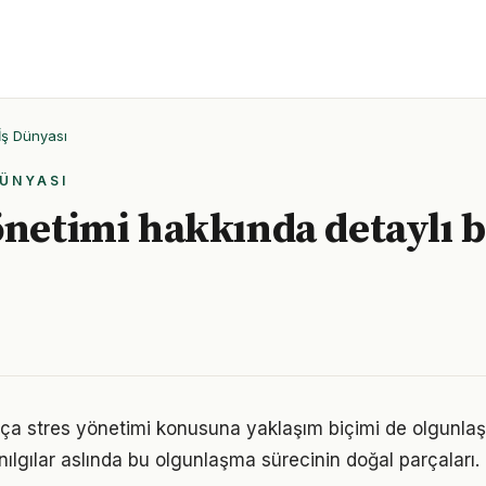
İş Dünyası
DÜNYASI
önetimi hakkında detaylı b
tıkça stres yönetimi konusuna yaklaşım biçimi de olgunlaş
nılgılar aslında bu olgunlaşma sürecinin doğal parçaları.