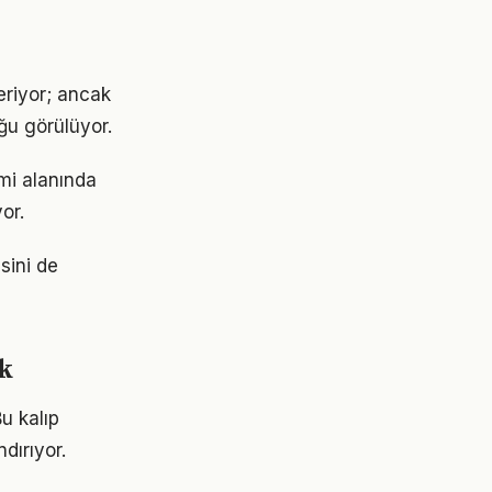
eriyor; ancak
ğu görülüyor.
imi alanında
or.
sini de
k
Bu kalıp
dırıyor.