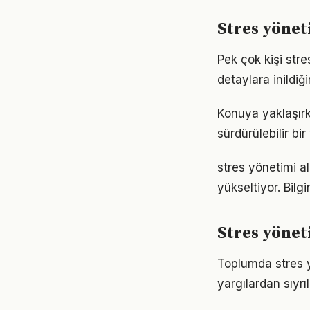
Stres yöne
Pek çok kişi str
detaylara inild
Konuya yaklaşırk
sürdürülebilir bi
stres yönetimi al
yükseltiyor. Bil
Stres yönet
Toplumda stres yö
yargılardan sıyrı